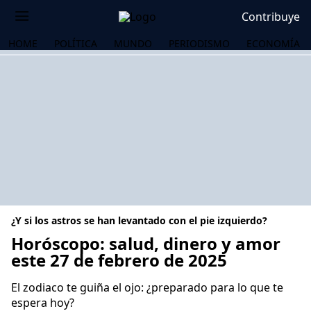
Contribuye
HOME
POLÍTICA
MUNDO
PERIODISMO
ECONOMÍA
¿Y si los astros se han levantado con el pie izquierdo?
Horóscopo: salud, dinero y amor
este 27 de febrero de 2025
OS
El zodiaco te guiña el ojo: ¿preparado para lo que te
espera hoy?