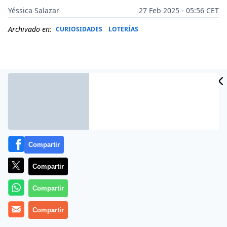
Yéssica Salazar
27 Feb 2025 - 05:56 CET
Archivado en:
CURIOSIDADES
LOTERÍAS
Compartir
Compartir
Más información
Compartir
Compartir