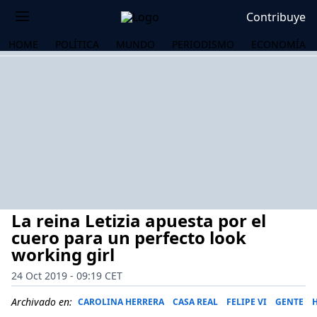
Contribuye
HOME
POLÍTICA
MUNDO
PERIODISMO
ECONOMÍA
La reina Letizia apuesta por el
cuero para un perfecto look
working girl
24 Oct 2019 - 09:19 CET
OS
Archivado en:
CAROLINA HERRERA
CASA REAL
FELIPE VI
GENTE