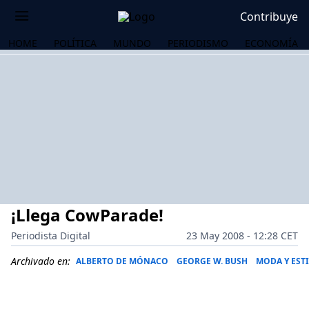
Contribuye
HOME
POLÍTICA
MUNDO
PERIODISMO
ECONOMÍA
¡Llega CowParade!
Periodista Digital
23 May 2008 - 12:28 CET
Archivado en:
ALBERTO DE MÓNACO
GEORGE W. BUSH
MODA Y EST
OS