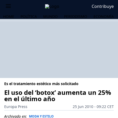
Contribuye
HOME
POLÍTICA
MUNDO
PERIODISMO
ECONOMÍA
Es el tratamiento estético más solicitado
El uso del ‘botox’ aumenta un 25%
en el último año
OS
Europa Press
25 Jun 2010 - 09:22 CET
Archivado en:
MODA Y ESTILO