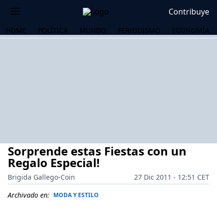
Contribuye
HOME
POLÍTICA
MUNDO
PERIODISMO
ECONOMÍA
Sorprende estas Fiestas con un
Regalo Especial!
Brigida Gallego-Coin
27 Dic 2011 - 12:51 CET
OS
Archivado en:
MODA Y ESTILO