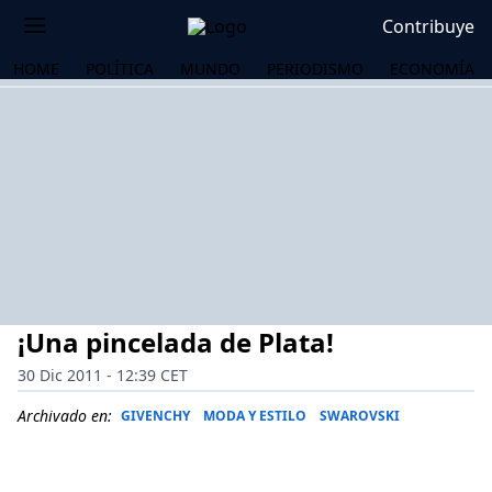
Contribuye
HOME
POLÍTICA
MUNDO
PERIODISMO
ECONOMÍA
¡Una pincelada de Plata!
30 Dic 2011 - 12:39 CET
Archivado en:
GIVENCHY
MODA Y ESTILO
SWAROVSKI
OS