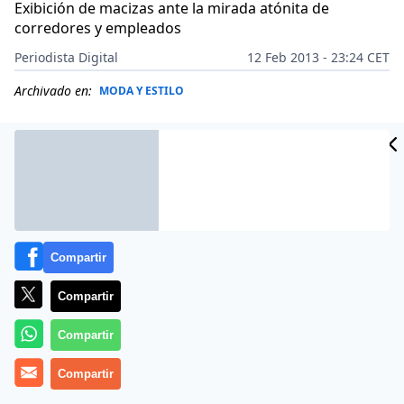
Exibición de macizas ante la mirada atónita de
corredores y empleados
Periodista Digital
12 Feb 2013 - 23:24 CET
Archivado en:
MODA Y ESTILO
Compartir
Compartir
Compartir
Los corredores de la Bolsa de Nueva York no daban
Compartir
crédito a lo que veían.