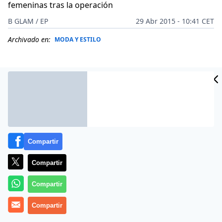
femeninas tras la operación
B GLAM / EP
29 Abr 2015 - 10:41 CET
Archivado en:
MODA Y ESTILO
Compartir
Compartir
Compartir
España, con 28.326 intervenciones en 2013, es el
Compartir
cuarto país del mundo en procedimientos de
rejuvenecimiento facial no invasivos, según la