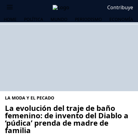
Contribuye
HOME
POLÍTICA
MUNDO
PERIODISMO
ECONOMÍA
LA MODA Y EL PECADO
La evolución del traje de baño
femenino: de invento del Diablo a
‘púdica’ prenda de madre de
OS
familia