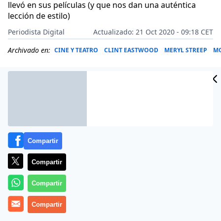
llevó en sus películas (y que nos dan una auténtica
lección de estilo)
Periodista Digital
Actualizado: 21 Oct 2020 - 09:18 CET
Archivado en:
CINE Y TEATRO
CLINT EASTWOOD
MERYL STREEP
MO
Compartir
Compartir
Compartir
Compartir
Más información