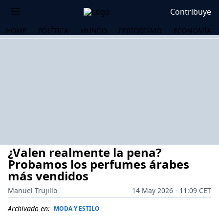
Contribuye
HOME
POLÍTICA
MUNDO
PERIODISMO
ECONOMÍA
¿Valen realmente la pena?
Probamos los perfumes árabes
más vendidos
Manuel Trujillo
14 May 2026 - 11:09 CET
OS
Archivado en:
MODA Y ESTILO