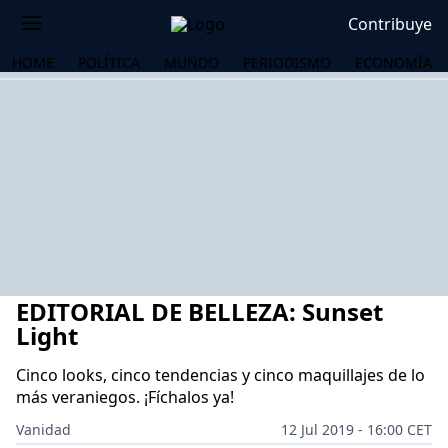
Contribuye
HOME
POLÍTICA
MUNDO
PERIODISMO
ECONOMÍA
EDITORIAL DE BELLEZA: Sunset
Light
Cinco looks, cinco tendencias y cinco maquillajes de lo
más veraniegos. ¡Fíchalos ya!
OS
Vanidad
12 Jul 2019 - 16:00 CET