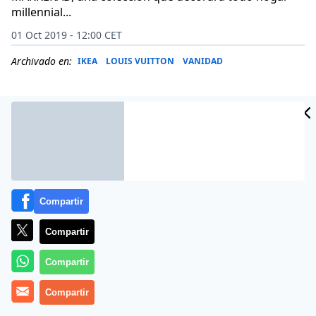
millennial...
01 Oct 2019 - 12:00 CET
Archivado en:
IKEA
LOUIS VUITTON
VANIDAD
Compartir
Compartir
Compartir
El creador de la marca Off White y diseñador artístico
Compartir
de las colecciones masculinas de Louis Vuitton, se ha