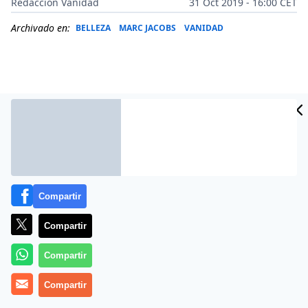
Redacción Vanidad
31 Oct 2019 - 16:00 CET
Archivado en:
BELLEZA
MARC JACOBS
VANIDAD
Compartir
Compartir
Tendencias multi-dimensionales y técnicas watercolor
Compartir
para crear un maquillaje basado en colores fríos e
invernales.
Compartir