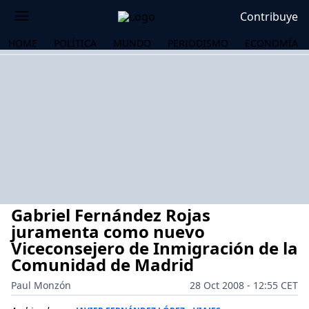
Contribuye
HOME
POLÍTICA
MUNDO
PERIODISMO
ECONOMÍA
Gabriel Fernández Rojas
juramenta como nuevo
Viceconsejero de Inmigración de la
Comunidad de Madrid
OS
Paul Monzón
28 Oct 2008 - 12:55 CET