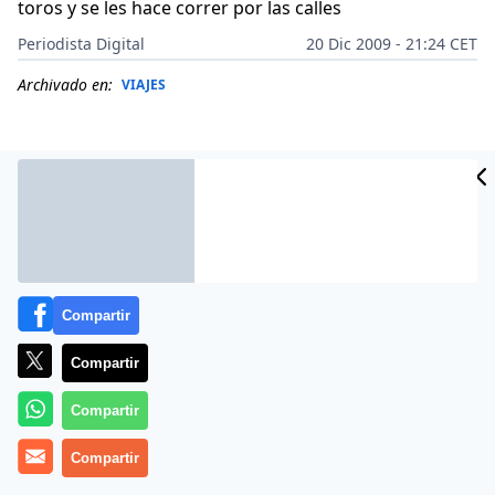
toros y se les hace correr por las calles
Periodista Digital
20 Dic 2009 - 21:24 CET
Archivado en:
VIAJES
Compartir
Compartir
Compartir
En las comarcas del Ebro, los correbous no solo
aportan diversión como elemento insustituible en más
Compartir
de 40 fiestas organizadas por 24 municipios. A