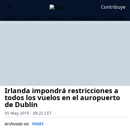
Contribuye
HOME
POLÍTICA
MUNDO
PERIODISMO
ECONOMÍA
Irlanda impondrá restricciones a
todos los vuelos en el auropuerto
de Dublín
05 May 2010 - 08:22 CET
OS
Archivado en:
VIAJES