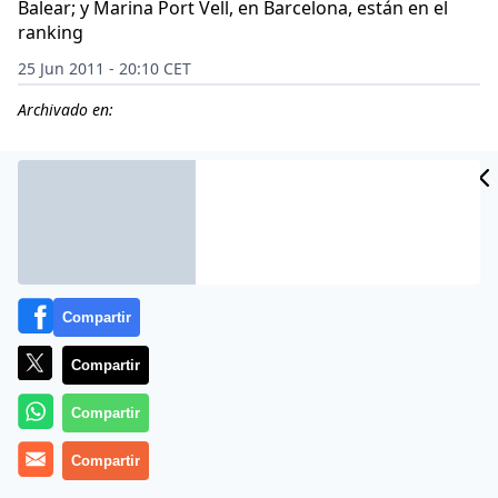
Balear; y Marina Port Vell, en Barcelona, están en el
ranking
25 Jun 2011 - 20:10 CET
Archivado en:
Compartir
Compartir
Compartir
El Mediterráneo, especialemnte su islas, sigue siendo
Compartir
el mar predilecto de los yates de lujo. Ya sea en Italia,