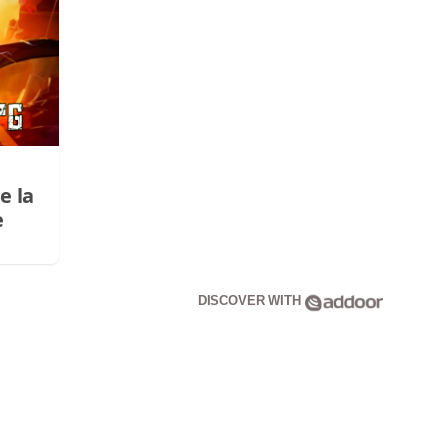
e la
e
DISCOVER WITH