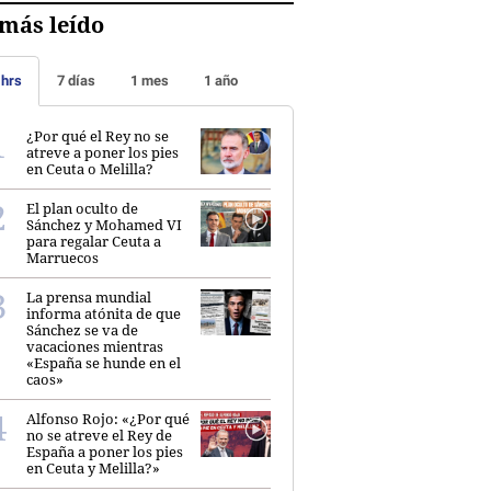
más leído
 hrs
7 días
1 mes
1 año
¿Por qué el Rey no se
atreve a poner los pies
en Ceuta o Melilla?
El plan oculto de
Sánchez y Mohamed VI
para regalar Ceuta a
Marruecos
La prensa mundial
informa atónita de que
Sánchez se va de
vacaciones mientras
«España se hunde en el
caos»
Alfonso Rojo: «¿Por qué
no se atreve el Rey de
España a poner los pies
en Ceuta y Melilla?»