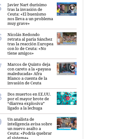
Javier Nart durísimo
tras la invasión de
Ceuta: «El buenismo
nos lleva a un problema
muy grave»
Nicolás Redondo
retrata al paria Sánchez
tras la reacción Europea
con lo de Ceuta: «No
tiene amigos»
Marcos de Quinto deja
con careto a la «payasa
maleducada» Afra
Blanco a cuenta de la
invasión de Ceuta
Dos muertos en EE.UU.
por el mayor brote de
“diarrea explosiva”
ligado a la lechuga
Un analista de
inteligencia avisa sobre
un nuevo asalto a
Ceuta: «Podría quebrar
el sistema»