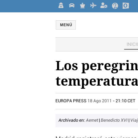
MENÚ
INICI
Los peregri
temperaturas
EUROPA PRESS
18 Ago 2011
- 21:10 CET
Archivado en:
Aemet
|
Benedicto XVI
|
Via