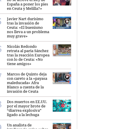
España a poner los pies
en Ceuta y Melilla?»
Javier Nart durísimo
tras la invasión de
Ceuta: «El buenismo
nos lleva a un problema
muy grave»
Nicolás Redondo
retrata al paria Sánchez
tras la reacción Europea
con lo de Ceuta: «No
tiene amigos»
Marcos de Quinto deja
con careto a la «payasa
maleducada» Afra
Blanco a cuenta de la
invasión de Ceuta
Dos muertos en EE.UU.
por el mayor brote de
“diarrea explosiva”
ligado a la lechuga
Un analista de