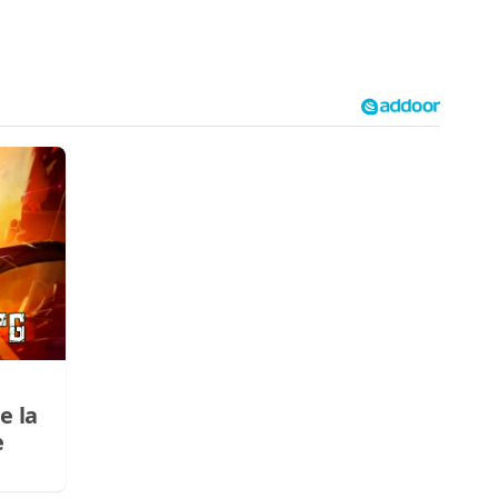
e la
e