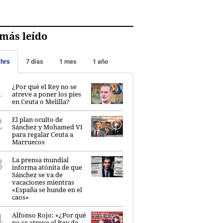
más leído
 hrs
7 días
1 mes
1 año
¿Por qué el Rey no se
atreve a poner los pies
en Ceuta o Melilla?
El plan oculto de
Sánchez y Mohamed VI
para regalar Ceuta a
Marruecos
La prensa mundial
informa atónita de que
Sánchez se va de
vacaciones mientras
«España se hunde en el
caos»
Alfonso Rojo: «¿Por qué
no se atreve el Rey de