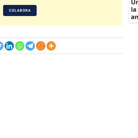
U
la
COLABORA
an