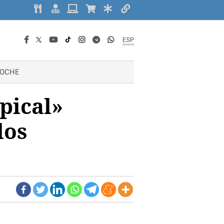
ESP
OCHE
pical»
los