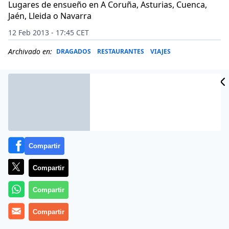
Lugares de ensueño en A Coruña, Asturias, Cuenca,
Jaén, Lleida o Navarra
12 Feb 2013 - 17:45 CET
Archivado en:
DRAGADOS
RESTAURANTES
VIAJES
Compartir
Compartir
Compartir
EscapadaRural.com
Compartir
el portal que reúne la mayor
oferta de turismo rural en España (un 80% del total),