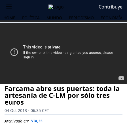
Contribuye
HOME
POLÍTICA
MUNDO
PERIODISMO
ECONOMÍA
Farcama abre sus puertas: toda la
artesanía de C-LM por sólo tres
euros
04 Oct 2013 - 06:35 CET
OS
Archivado en:
VIAJES