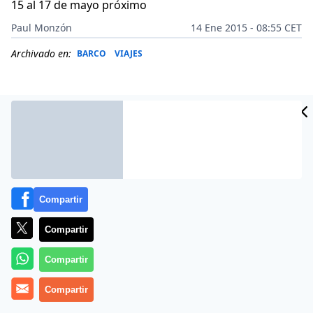
15 al 17 de mayo próximo
Paul Monzón
14 Ene 2015 - 08:55 CET
Archivado en:
BARCO
VIAJES
Compartir
Compartir
Compartir
La Cámara Nacional de Turismo (CANATUR) y la
Comisión de Promoción del Perú para la Exportación y
Compartir
el Turismo – PROMPERÚ estiman la asistencia de unos