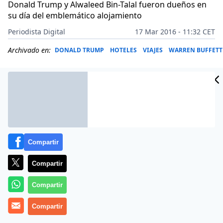
Donald Trump y Alwaleed Bin-Talal fueron dueños en
su día del emblemático alojamiento
Periodista Digital
17 Mar 2016 - 11:32 CET
Archivado en:
DONALD TRUMP
HOTELES
VIAJES
WARREN BUFFETT
Compartir
Compartir
Compartir
El mítico Hotel Plaza de Nueva York, un trocito de
Compartir
historia económica, saldrá a subasta judicial el mes