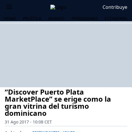
Contribuye
HOME
POLÍTICA
MUNDO
PERIODISMO
ECONOMÍA
“Discover Puerto Plata
MarketPlace” se erige como la
gran vitrina del turismo
dominicano
OS
31 Ago 2017 - 10:08 CET