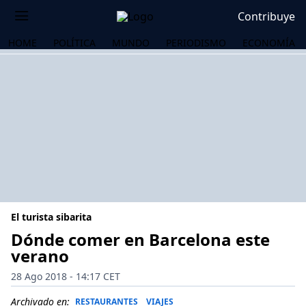
Contribuye
HOME
POLÍTICA
MUNDO
PERIODISMO
ECONOMÍA
El turista sibarita
Dónde comer en Barcelona este
verano
OS
28 Ago 2018 - 14:17 CET
Archivado en:
RESTAURANTES
VIAJES