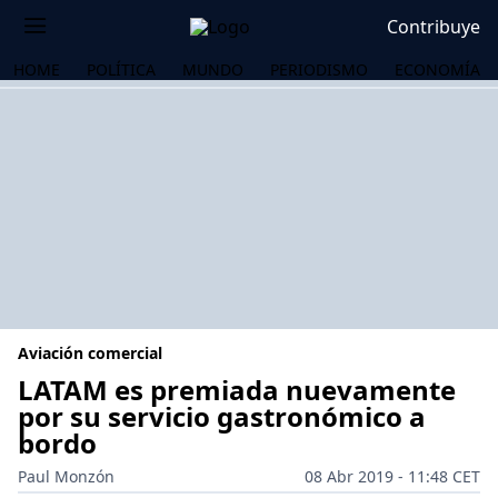
Contribuye
HOME
POLÍTICA
MUNDO
PERIODISMO
ECONOMÍA
Aviación comercial
LATAM es premiada nuevamente
por su servicio gastronómico a
bordo
OS
Paul Monzón
08 Abr 2019 - 11:48 CET