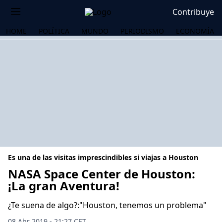
Contribuye
HOME
POLÍTICA
MUNDO
PERIODISMO
ECONOMÍA
Es una de las visitas imprescindibles si viajas a Houston
NASA Space Center de Houston:
¡La gran Aventura!
OS
¿Te suena de algo?:"Houston, tenemos un problema"
08 Abr 2019 - 21:27 CET