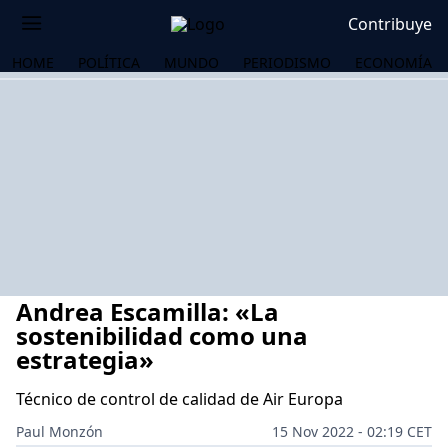
Contribuye
HOME
POLÍTICA
MUNDO
PERIODISMO
ECONOMÍA
Andrea Escamilla: «La
sostenibilidad como una
estrategia»
Técnico de control de calidad de Air Europa
OS
Paul Monzón
15 Nov 2022 - 02:19 CET