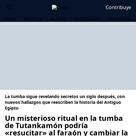
Contribuye
HOME
POLÍTICA
MUNDO
PERIODISMO
ECONOMÍA
La tumba sigue revelando secretos un siglo después, con
nuevos hallazgos que reescriben la historia del Antiguo
Egipto
Un misterioso ritual en la tumba
OS
de Tutankamón podría
«resucitar» al faraón y cambiar la