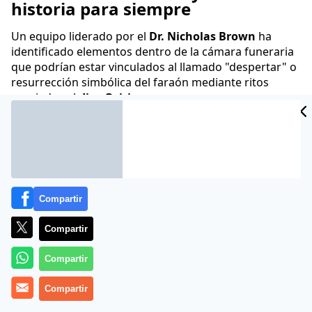
historia para siempre
Un equipo liderado por el
Dr. Nicholas Brown
ha
identificado elementos dentro de la cámara funeraria
que podrían estar vinculados al llamado "despertar" o
resurrección simbólica del faraón mediante ritos
asociados al
dios Osiris
.
Paul Monzón
03 Abr 2025 - 03:59 CET
Archivado en:
VIAJES
Compartir
Compartir
Compartir
Compartir