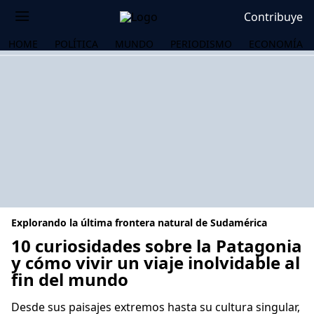
Contribuye
HOME
POLÍTICA
MUNDO
PERIODISMO
ECONOMÍA
Explorando la última frontera natural de Sudamérica
10 curiosidades sobre la Patagonia
y cómo vivir un viaje inolvidable al
fin del mundo
OS
Desde sus paisajes extremos hasta su cultura singular,