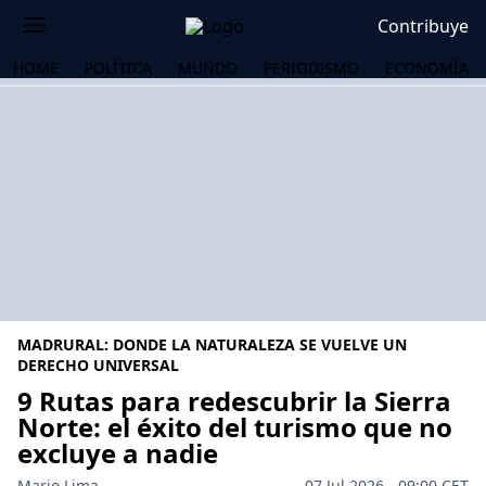
Contribuye
HOME
POLÍTICA
MUNDO
PERIODISMO
ECONOMÍA
MADRURAL: DONDE LA NATURALEZA SE VUELVE UN
DERECHO UNIVERSAL
9 Rutas para redescubrir la Sierra
Norte: el éxito del turismo que no
OS
excluye a nadie
Mario Lima
07 Jul 2026 - 09:00 CET