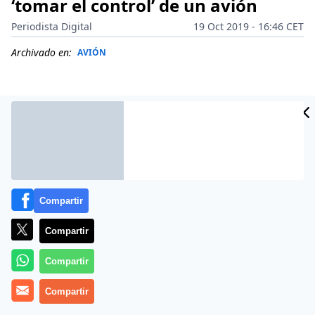
‘tomar el control’ de un avión
Periodista Digital
19 Oct 2019 - 16:46 CET
Archivado en:
AVIÓN
Compartir
Compartir
Compartir
Autoridades del Ministerio de Aviación Civil de Egipto
suspendieron a dos pilotos después de que se
Compartir
viralizara en la Red un controvertido video en el que