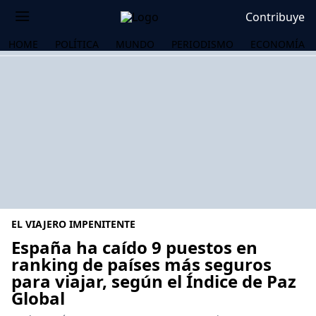
Contribuye
HOME
POLÍTICA
MUNDO
PERIODISMO
ECONOMÍA
EL VIAJERO IMPENITENTE
España ha caído 9 puestos en
ranking de países más seguros
para viajar, según el Índice de Paz
OS
Global