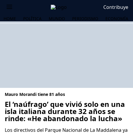
Contribuye
HOME
POLÍTICA
MUNDO
PERIODISMO
ECONOMÍA
Mauro Morandi tiene 81 años
El ‘naúfrago’ que vivió solo en una
isla italiana durante 32 años se
rinde: «He abandonado la lucha»
OS
Los directivos del Parque Nacional de La Maddalena ya