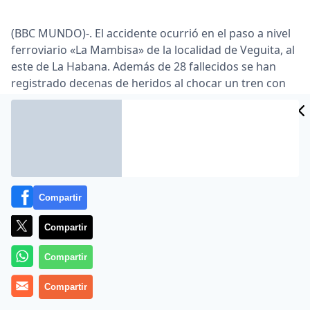
(BBC MUNDO)-. El accidente ocurrió en el paso a nivel
ferroviario «La Mambisa» de la localidad de Veguita, al
este de La Habana. Además de 28 fallecidos se han
registrado decenas de heridos al chocar un tren con
un autobús.
La televisión local indicó que los heridos fueron
trasladados a varios hospitales de la provincia
Granma
, a la que pertenece La Mambisa.
Según los informes,
habitantes locales han prestado
Compartir
su ayuda
y donaron sangre a las autoridades para
atender a los lesionados.
Compartir
El gobierno cubano afirmó que este es uno de los más
Compartir
graves accidentes ferroviarios que ocurren en la isla
en los últimos años.
Compartir