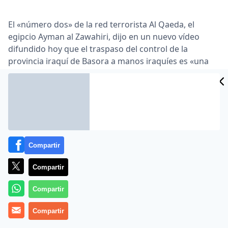
El «número dos» de la red terrorista Al Qaeda, el
egipcio Ayman al Zawahiri, dijo en un nuevo vídeo
difundido hoy que el traspaso del control de la
provincia iraquí de Basora a manos iraquíes es «una
nueva muestra de la fuerza de los combatientes
islámicos».
Zawahiri habló sobre la actual situación en Irak en una
entrevista de una hora y 37 minutos de duración con
la productora audiovisual de Al Qaeda, As Sahab, que
había sido anunciada previamente la semana pasada.
Compartir
El jordano afirmó que Estados Unidos está tratando
Compartir
de «ocultar sus fracasos» en Irak y avisó que los
Muyaidines están aumentando su poder. «Estamos
Compartir
observando un gran fracaso de los americanos en
Irak», aseguró.
Compartir