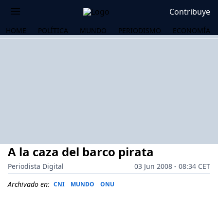
Contribuye
HOME
POLÍTICA
MUNDO
PERIODISMO
ECONOMÍA
A la caza del barco pirata
Periodista Digital
03 Jun 2008 - 08:34 CET
Archivado en:
CNI
MUNDO
ONU
OS