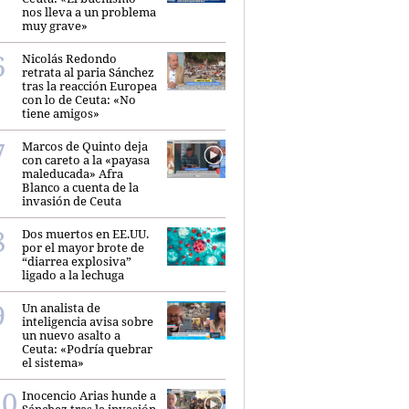
nos lleva a un problema
muy grave»
Nicolás Redondo
retrata al paria Sánchez
tras la reacción Europea
con lo de Ceuta: «No
tiene amigos»
Marcos de Quinto deja
con careto a la «payasa
maleducada» Afra
Blanco a cuenta de la
invasión de Ceuta
Dos muertos en EE.UU.
por el mayor brote de
“diarrea explosiva”
ligado a la lechuga
Un analista de
inteligencia avisa sobre
un nuevo asalto a
Ceuta: «Podría quebrar
el sistema»
Inocencio Arias hunde a
Sánchez tras la invasión