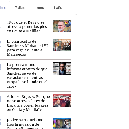
 hrs
7 días
1 mes
1 año
¿Por qué el Rey no se
atreve a poner los pies
en Ceuta o Melilla?
El plan oculto de
Sánchez y Mohamed VI
para regalar Ceuta a
Marruecos
La prensa mundial
informa atónita de que
Sánchez se va de
vacaciones mientras
«España se hunde en el
caos»
Alfonso Rojo: «¿Por qué
no se atreve el Rey de
España a poner los pies
en Ceuta y Melilla?»
Javier Nart durísimo
tras la invasión de
Ceuta: «El buenismo