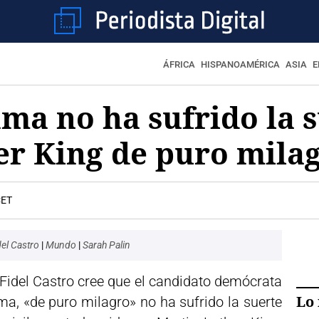
ÁFRICA
HISPANOAMÉRICA
ASIA
E
ma no ha sufrido la 
er King de puro mila
CET
del Castro
|
Mundo
|
Sarah Palin
 Fidel Castro cree que el candidato demócrata
Lo 
a, «de puro milagro» no ha sufrido la suerte