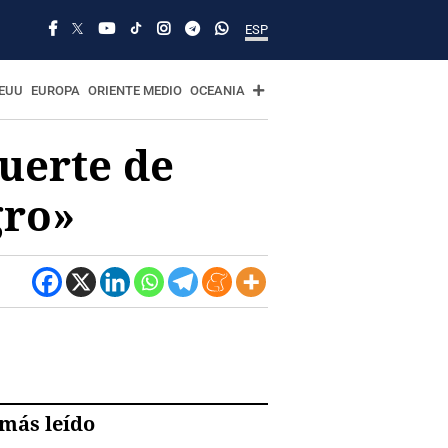
ESP
EUU
EUROPA
ORIENTE MEDIO
OCEANIA
suerte de
gro»
más leído