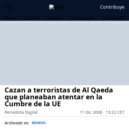
Contribuye
HOME
POLÍTICA
MUNDO
PERIODISMO
ECONOMÍA
Cazan a terroristas de Al Qaeda
que planeaban atentar en la
Cumbre de la UE
Periodista Digital
11 Dic 2008 - 13:22 CET
OS
Archivado en:
MUNDO