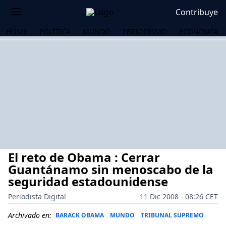
Contribuye
HOME
POLÍTICA
MUNDO
PERIODISMO
ECONOMÍA
El reto de Obama : Cerrar
Guantánamo sin menoscabo de la
seguridad estadounidense
Periodista Digital
11 Dic 2008 - 08:26 CET
OS
Archivado en:
BARACK OBAMA
MUNDO
TRIBUNAL SUPREMO