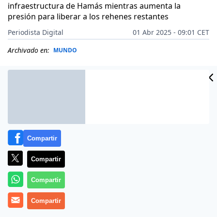
infraestructura de Hamás mientras aumenta la
presión para liberar a los rehenes restantes
Periodista Digital
01 Abr 2025 - 09:01 CET
Archivado en:
MUNDO
Compartir
Compartir
Compartir
Compartir
Hoy, martes 1 de abril de 2025, las Fuerzas de Defensa
de Israel (FDI) han llevado a cabo una operación militar