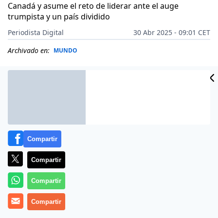
Canadá y asume el reto de liderar ante el auge
trumpista y un país dividido
Periodista Digital
30 Abr 2025 - 09:01 CET
Archivado en:
MUNDO
Compartir
Compartir
Compartir
Compartir
Hoy, 30 de abril de 2025, Canadá despierta bajo el
liderazgo de
Mark Carney
, un nombre que hasta hace