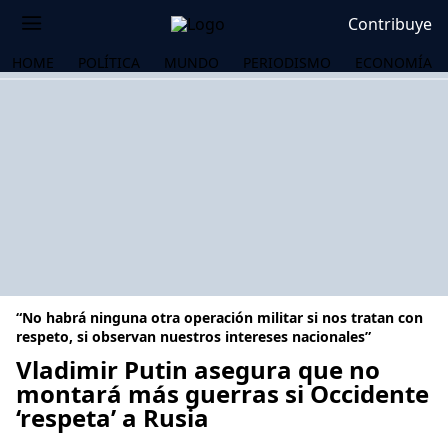
Contribuye
HOME
POLÍTICA
MUNDO
PERIODISMO
ECONOMÍA
“No habrá ninguna otra operación militar si nos tratan con
respeto, si observan nuestros intereses nacionales”
Vladimir Putin asegura que no
montará más guerras si Occidente
OS
‘respeta’ a Rusia