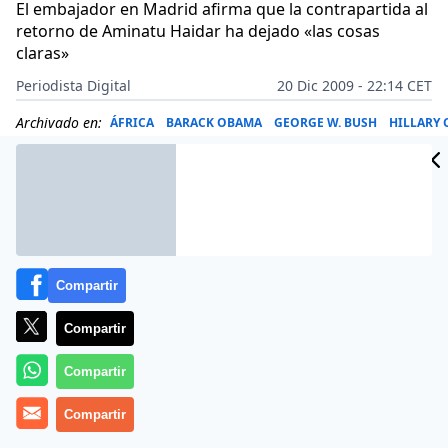
El embajador en Madrid afirma que la contrapartida al
retorno de Aminatu Haidar ha dejado «las cosas
claras»
Periodista Digital
20 Dic 2009 - 22:14 CET
Archivado en:
ÁFRICA
BARACK OBAMA
GEORGE W. BUSH
HILLARY
Compartir
Compartir
Compartir
Compartir
Más información