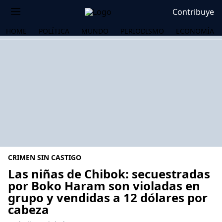
Contribuye
HOME
POLÍTICA
MUNDO
PERIODISMO
ECONOMÍA
CRIMEN SIN CASTIGO
Las niñas de Chibok: secuestradas
por Boko Haram son violadas en
grupo y vendidas a 12 dólares por
OS
cabeza