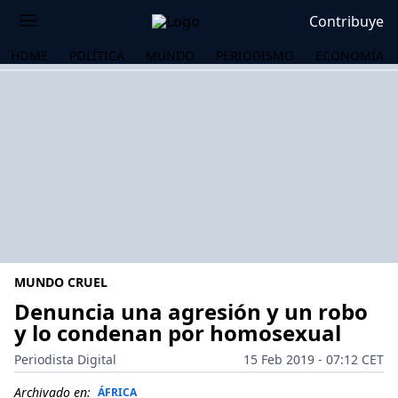
Contribuye
HOME
POLÍTICA
MUNDO
PERIODISMO
ECONOMÍA
MUNDO CRUEL
Denuncia una agresión y un robo
y lo condenan por homosexual
OS
Periodista Digital
15 Feb 2019 - 07:12 CET
Archivado en:
ÁFRICA