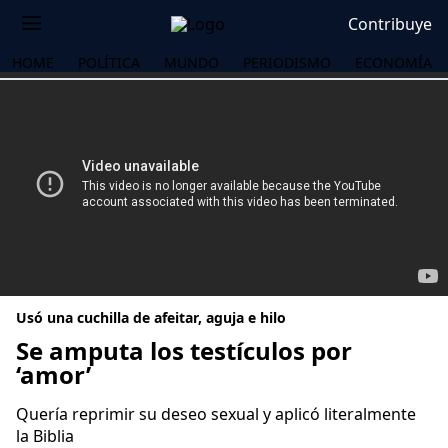
Contribuye
HOME
POLÍTICA
MUNDO
PERIODISMO
ECONOMÍA
Usó una cuchilla de afeitar, aguja e hilo
Se amputa los testículos por
‘amor’
OS
Quería reprimir su deseo sexual y aplicó literalmente
la Biblia