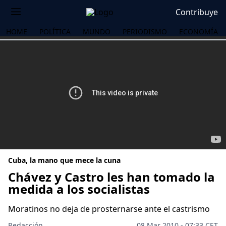
Contribuye
HOME
POLÍTICA
MUNDO
PERIODISMO
ECONOMÍA
Cuba, la mano que mece la cuna
Chávez y Castro les han tomado la
medida a los socialistas
OS
Moratinos no deja de prosternarse ante el castrismo
Redacción
08 Mar 2010 - 07:33 CET