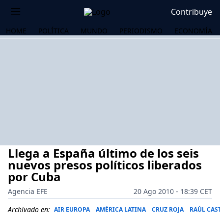
Contribuye
HOME
POLÍTICA
MUNDO
PERIODISMO
ECONOMÍA
Llega a España último de los seis
nuevos presos políticos liberados
por Cuba
Agencia EFE
20 Ago 2010 - 18:39 CET
OS
Archivado en:
AIR EUROPA
AMÉRICA LATINA
CRUZ ROJA
RAÚL CAS